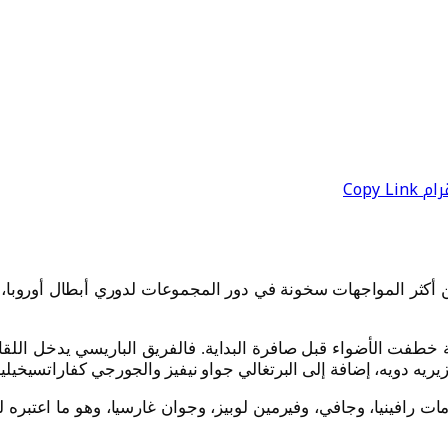
رام
Copy Link
 من أكثر المواجهات سخونة في دور المجموعات لدوري أبطال أوروب
لة خطفت الأضواء قبل صافرة البداية. فالفريق الباريسي يدخل اللقاء 
ديزيريه دويه، إضافة إلى البرتغالي جواو نيفيز والجورجي كفاراتسيخيل
خدمات رافينيا، وجافي، وفيرمين لوبيز، وجوان غارسيا، وهو ما اعتبر