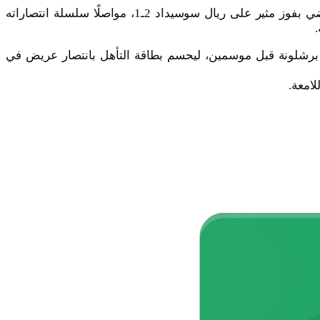
المباراة تأتي في ظرفية مميزة، فبرشلونة يدخل اللقاء بمعنويات مرتفعة بعد أن انتزع صدارة الدوري الإسباني نهاية الأسبوع الماضي بفوز مثير على ريال سوسيداد 2ـ1، مواصلًا سلسلة انتصاراته
.
مام برشلونة قبل موسمين، ليحسم بطاقة التأهل بانتصار عريض في
امعة.