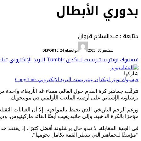
بدوري الأبطال
متابعة : عبدالسلام قروان
أخبار دولية
سبتمبر 30, 2025
بواسطة
DEPORTE 24
فيسبوك
تويتر
بينتيريست
لينكدإن
Tumblr
البريد الإلكتروني
تيلق
شاركها
فيسبوك
تويتر
لينكدإن
بينتيريست
البريد الإلكتروني
Copy Link
تترقّب جماهير كرة القدم حول العالم، مساء غد الأربعاء، واحدة
برشلونة الإسباني على أرضية الملعب الأولمبي في مونتجويك.
ورغم الزخم التاريخي الذي يحيط بالمواجهة، إلا أن الغيابات الثقي
مؤخرًا بالكرة الذهبية، وإلى جانبه يغيب أيضًا القائد ماركينيوس، و
في الجهة المقابلة، لا تبدو حال برشلونة أفضل كثيرًا، إذ يفتقد 
“مؤسفًا للجماهير التي تنتظر القمة بكامل نجومها”.