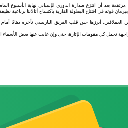
ان قوته في افتتاح البطولة القارية باكتساح أتالانتا برباعية نظيفة
 بين العملاقين، أبرزها حين قلب الفريق الباريسي تأخره ذهابًا أ
هة تحمل كل مقومات الإثارة، حتى وإن غابت عنها بعض الأسماء الل