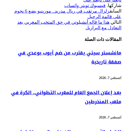
شاركها.
فيسبوك
تويتر
واتساب
السابق
زلزال مرتقب في ريال مدريد.. مورينيو يضع 6 نجوم
على قائمة الرحيل
التالي
هذا ما قاله أنشيلوتي في حق المتخب المغربي بعد
التعادل مع البرازيل
المقالات
ذات الصلة
مانشستر سيتي يقترب من ضم أيوب بوعدي في
صفقة تاريخية
أغسطس 7, 2026
بعد إعلان الجمع العام للمغرب التطواني.. الكرة في
ملعب المنخرطين
أغسطس 7, 2026