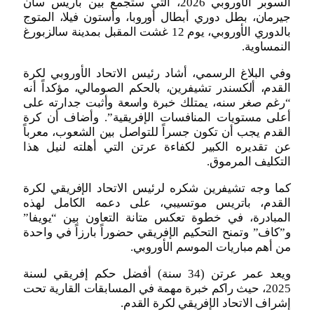
السوبر الأوروبي 2026، التي ستجمع بين باريس سان
جيرمان، بطل دوري أبطال أوروبا، وأستون فيلا، المتوج
بالدوري الأوروبي، يوم 12 غشت المقبل بمدينة سالزبورغ
النمساوية.
وفي البلاغ الرسمي، أشاد رئيس الاتحاد الأوروبي لكرة
القدم، ألكسندر تشيفرين، بالحكم الصومالي، مؤكداً أنه
“رغم صغر سنه، يمتلك خبرة واسعة وأثبت جدارته على
أعلى مستويات المنافسات الإفريقية”. وأضاف أن كرة
القدم يجب أن تكون جسراً للتواصل بين الشعوب، معرباً
عن تقديره الكبير لكفاءة عرتن التي أهلته لنيل هذا
التكليف المرموق.
كما وجه تشيفرين شكره لرئيس الاتحاد الإفريقي لكرة
القدم، باتريس موتسيبي، على دعمه الكامل لهذه
المبادرة، في خطوة تعكس متانة التعاون بين “يويفا”
و”كاف” وتمنح التحكيم الإفريقي حضوراً بارزاً في واحدة
من أهم مباريات الموسم الأوروبي.
ويعد عمر عرتن (34 سنة) أفضل حكم إفريقي لسنة
2025، حيث راكم خبرة مهمة في المسابقات القارية تحت
إشراف الاتحاد الإفريقي لكرة القدم.