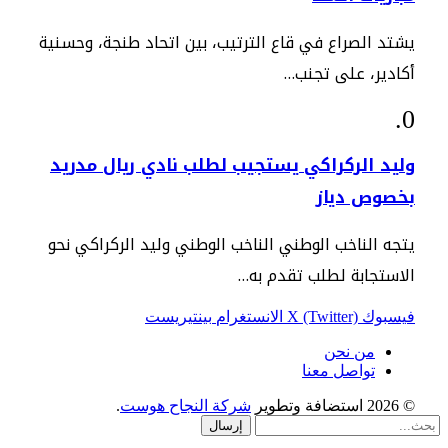
يشتد الصراع في قاع الترتيب، بين اتحاد طنجة، وحسنية
أكادير، على تجنب…
وليد الركراكي يستجيب لطلب نادي ريال مدريد
بخصوص دياز
يتجه الناخب الوطني الناخب الوطني وليد الركراكي نحو
الاستجابة لطلب تقدم به…
فيسبوك
X (Twitter)
الانستغرام
بينتيريست
من نحن
تواصل معنا
© 2026 استضافة وتطوير
شركة النجاح هوست
.
إرسال