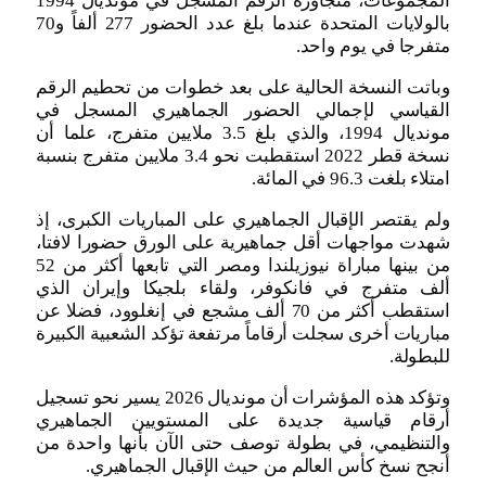
المجموعات، متجاوزة الرقم المسجل في مونديال 1994
بالولايات المتحدة عندما بلغ عدد الحضور 277 ألفاً و70
متفرجا في يوم واحد.
وباتت النسخة الحالية على بعد خطوات من تحطيم الرقم
القياسي لإجمالي الحضور الجماهيري المسجل في
مونديال 1994، والذي بلغ 3.5 ملايين متفرج، علما أن
نسخة قطر 2022 استقطبت نحو 3.4 ملايين متفرج بنسبة
امتلاء بلغت 96.3 في المائة.
ولم يقتصر الإقبال الجماهيري على المباريات الكبرى، إذ
شهدت مواجهات أقل جماهيرية على الورق حضورا لافتا،
من بينها مباراة نيوزيلندا ومصر التي تابعها أكثر من 52
ألف متفرج في فانكوفر، ولقاء بلجيكا وإيران الذي
استقطب أكثر من 70 ألف مشجع في إنغلوود، فضلا عن
مباريات أخرى سجلت أرقاماً مرتفعة تؤكد الشعبية الكبيرة
للبطولة.
وتؤكد هذه المؤشرات أن مونديال 2026 يسير نحو تسجيل
أرقام قياسية جديدة على المستويين الجماهيري
والتنظيمي، في بطولة توصف حتى الآن بأنها واحدة من
أنجح نسخ كأس العالم من حيث الإقبال الجماهيري.