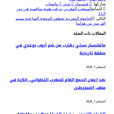
شاركها.
فيسبوك
تويتر
واتساب
السابق
المنتخب المغربي يترقب هوية منافسه في دور
الـ32
التالي
الجامعة المغربية تخطف الموهبة الصاعدة نسيم
الهرموز من هولندا
المقالات
ذات الصلة
مانشستر سيتي يقترب من ضم أيوب بوعدي في
صفقة تاريخية
أغسطس 7, 2026
بعد إعلان الجمع العام للمغرب التطواني.. الكرة في
ملعب المنخرطين
أغسطس 7, 2026