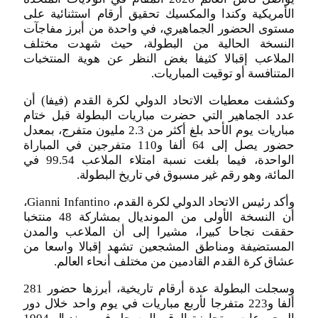
الأمريكية وكندا والمكسيك تحقيق أرقام استثنائية على
مستوى الحضور الجماهيري، في واحدة من أبرز مفاجآت
النسخة الحالية من البطولة، حيث شهدت مختلف
الملاعب إقبالا كثيفا بغض النظر عن هوية المنتخبات
المتنافسة أو توقيت المباريات.
وكشفت معطيات الاتحاد الدولي لكرة القدم (فيفا) أن
عدد الجماهير التي حضرت مباريات البطولة قبل ختام
مباريات يوم الأحد بلغ أكثر من 2.3 مليون متفرج، بمعدل
حضور يصل إلى 64 ألفا و110 متفرجين في المباراة
الواحدة، فيما بلغت نسبة امتلاء الملاعب 99.54 في
المائة، وهو رقم غير مسبوق في تاريخ البطولة.
وأكد رئيس الاتحاد الدولي لكرة القدم، Gianni Infantino،
أن النسخة الأولى من المونديال بمشاركة 48 منتخبا
حققت نجاحا كبيرا، مشيرا إلى أن الملاعب والمدن
المستضيفة ومناطق المشجعين تشهد إقبالا واسعا من
عشاق كرة القدم القادمين من مختلف أنحاء العالم.
وسجلت البطولة عدة أرقام تاريخية، أبرزها حضور 281
ألفا و223 متفرجا لأربع مباريات في يوم واحد خلال دور