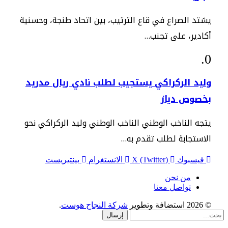
يشتد الصراع في قاع الترتيب، بين اتحاد طنجة، وحسنية
أكادير، على تجنب…
وليد الركراكي يستجيب لطلب نادي ريال مدريد
بخصوص دياز
يتجه الناخب الوطني الناخب الوطني وليد الركراكي نحو
الاستجابة لطلب تقدم به…
فيسبوك
X (Twitter)
الانستغرام
بينتيريست
من نحن
تواصل معنا
© 2026 استضافة وتطوير
شركة النجاح هوست
.
إرسال