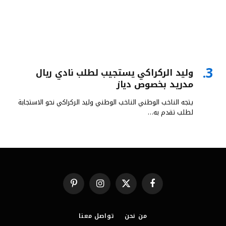
وليد الركراكي يستجيب لطلب نادي ريال
مدريد بخصوص دياز
يتجه الناخب الوطني الناخب الوطني وليد الركراكي نحو الاستجابة
لطلب تقدم به…
فيسبوك
X
الانستغرام
بينتيريست
(Twitter)
من نحن
تواصل معنا