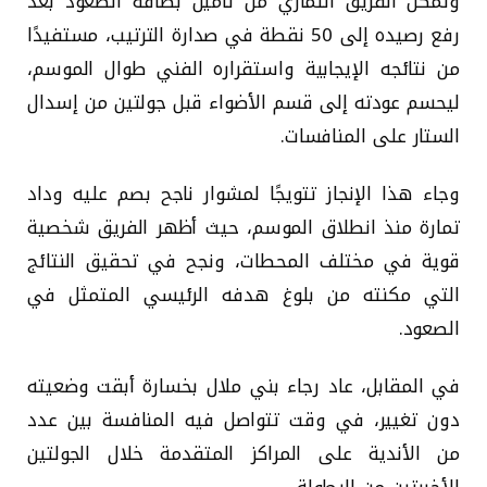
وتمكن الفريق التماري من تأمين بطاقة الصعود بعد
رفع رصيده إلى 50 نقطة في صدارة الترتيب، مستفيدًا
من نتائجه الإيجابية واستقراره الفني طوال الموسم،
ليحسم عودته إلى قسم الأضواء قبل جولتين من إسدال
الستار على المنافسات.
وجاء هذا الإنجاز تتويجًا لمشوار ناجح بصم عليه وداد
تمارة منذ انطلاق الموسم، حيث أظهر الفريق شخصية
قوية في مختلف المحطات، ونجح في تحقيق النتائج
التي مكنته من بلوغ هدفه الرئيسي المتمثل في
الصعود.
في المقابل، عاد رجاء بني ملال بخسارة أبقت وضعيته
دون تغيير، في وقت تتواصل فيه المنافسة بين عدد
من الأندية على المراكز المتقدمة خلال الجولتين