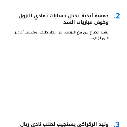
خمسة أندية تدخل حسابات تفادي النزول
وخوض مباريات السد
يشتد الصراع في قاع الترتيب، بين اتحاد طنجة، وحسنية أكادير،
على تجنب…
وليد الركراكي يستجيب لطلب نادي ريال