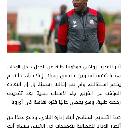
أثار المدرب رولاني موكوينا حالة من الجدل داخل الوداد،
بعدما كشف لمقربين منه في وسائل إعلام بلاده أنه لم
يقدم استقالته، ولم تتم إقالته رسميًا، بل إن ابتعاده
المؤقت عن الفريق جاء لأسباب صحية بعد تقديمه
رخصة طبية، وهو يقضي حاليًا فترة نقاهة في أوروبا.
هذا التصريح المفاجئ أربك إدارة النادي، ودفع عددًا من
أنصار الوداد للمطالبة بتوضيحات من الرئيس هشام آيت