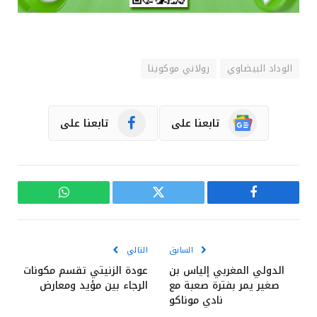
الوداد البيضاوي
رولاني موكوينا
تابعنا على
تابعنا على
فيسبوك
تويتر
واتساب
السابق
التالي
الدولي المغربي إلياس بن
عودة الزنيتي تقسم مكونات
صغير يمر بفترة صعبة مع
الرجاء بين مؤيد ومعارض
نادي موناكو