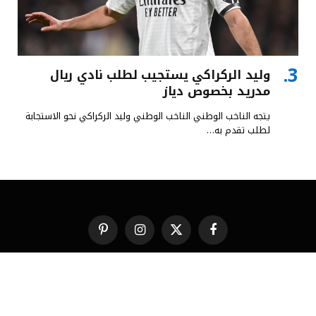
وليد الركراكي يستجيب لطلب نادي ريال
مدريد بخصوص دياز
يتجه الناخب الوطني الناخب الوطني وليد الركراكي نحو الاستجابة
لطلب تقدم به…
فيسبوك
X
الانستغرام
بينتيريست
(Twitter)
من نحن
تواصل معنا
© 2026 استضافة وتطوير
شركة النجاح هوست
.