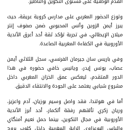
القدم الوطنية على مستوى التكوين والتأطير.
وتوزع الحضور المغربي على مدارس كروية عريقة، حيث
يبرز أيمن الزوين وأنس المحبوبي ضمن صفوف إنتر
ميلان الإيطالي، في تجربة تؤكد ثقة أحد أعرق الأندية
الأوروبية في الكفاءة المغربية الصاعدة.
وفي باريس سان جيرمان الفرنسي، سجل الثلاثي أيمن
عصاب، يونس إيدر، ويانيس خافي حضوره في هذا
الدور المتقدم، ليعكس عمق الخزان المغربي داخل
مشروع شبابي يعتمد على الجودة والانتقاء الدقيق.
أما في هولندا، فقد واصل وسيم بوزيان، آدم واعزيز،
وريان زكري تألقهم رفقة ألكمار، أحد أبرز الأندية
الأوروبية في مجال التكوين، بينما حمل نعيم أمنگاي
وإلياس البوعزاوي الراية المغربية داخل كلوب بروج