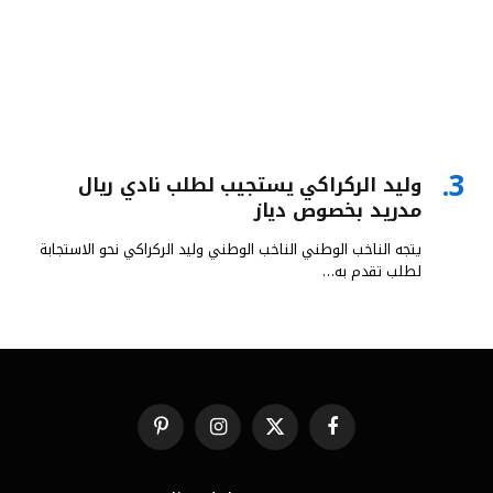
وليد الركراكي يستجيب لطلب نادي ريال
مدريد بخصوص دياز
يتجه الناخب الوطني الناخب الوطني وليد الركراكي نحو الاستجابة
لطلب تقدم به…
فيسبوك
X
الانستغرام
بينتيريست
(Twitter)