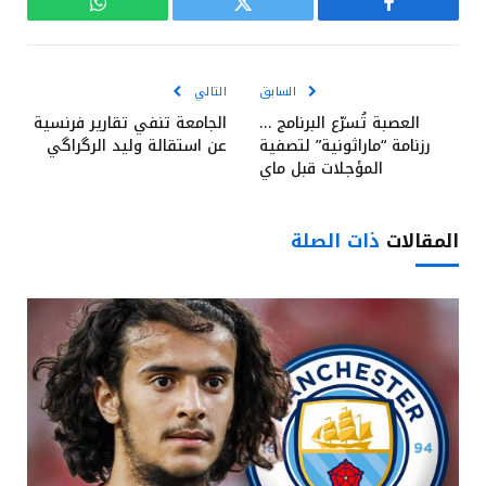
فيسبوك
تويتر
واتساب
السابق
التالي
العصبة تُسرّع البرنامج …
الجامعة تنفي تقارير فرنسية
رزنامة “ماراثونية” لتصفية
عن استقالة وليد الرگراگي
المؤجلات قبل ماي
المقالات
ذات الصلة