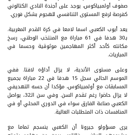
صفوف أولمبياكوس، يوجد على أجندة النادي الكتالوني
كفرصة لرفع المستوى التنافسي للهجوم بشكل فوري.
يعد أيوب الكعبي اسما لامعا في كرة القدم المغربية.
بـ30 هدفا في 61 مباراة مع المنتخب الوطني، رسخ
مكانته كأحد أكثر المهاجمين موثوقية وحسما في
المباريات.
وعلى مستوى الأندية، لا يزال أداؤه لافتا. ففي
الموسم الحالي سجل 15 هدفا في 22 مباراة بجميع
المسابقات مع أولمبياكوس، مؤكدا أن حسه التهديفي
لا يزال حاضرا رغم تقدم السن. وفي سن الـ32، يواصل
الكعبي صناعة الفارق سواء في الدوري المحلي أو في
المنافسات ذات المتطلبات العالية.
يرى مسؤولو جيرونا أن الكعبي ينسجم تماما مع