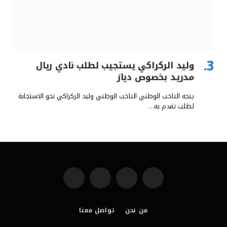
وليد الركراكي يستجيب لطلب نادي ريال
مدريد بخصوص دياز
يتجه الناخب الوطني الناخب الوطني وليد الركراكي نحو الاستجابة
لطلب تقدم به…
فيسبوك
X
الانستغرام
بينتيريست
(Twitter)
من نحن
تواصل معنا