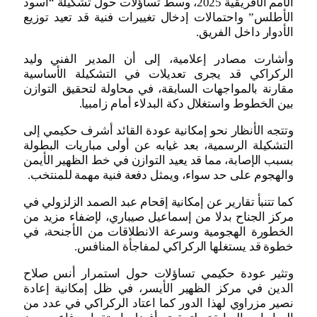
الأمم الأفريقية 2025، وسط تساؤلات حول تشكيلة “أسود
الأطلس” واحتمالات إدخال تغييرات فنية قد تعيد توزيع
الأدوار داخل الفريق.
وأشارت مصادر إعلامية، إلى أن المدير الفني وليد
الركراكي قد يجرى تعديلات في التشكيلة الأساسية
مقارنة بالمواجهات السابقة، في محاولة لتحقيق التوازن
بين الخطوط واستغلال دكة البدلاء أمام زامبيا.
وتتجه الأنظار نحو إمكانية عودة القائد أشرف حكيمي إلى
التشكيلة الرسمية، بعد غيابه عن أولى مباريات البطولة
بسبب الإصابة، مما قد يعيد التوازن في خط الظهير الأيمن
والهجوم على حد سواء، ويمثل دفعة فنية مهمة للمنتخب.
كما تتنبأ تقارير عن إمكانية إقحام عبد الصمد الزلزولي في
مركز الجناح بدلا من إسماعيل صيباري، لإضفاء مزيد من
الخطورة الهجومية وسرعة الانطلاقات من الأجنحة، في
خطوة قد يستغلها الركراكي لمفاجأة المنافس.
وتثير عودة حكيمي تساؤلات حول استمرار أنس صلاح
الدين في مركز الظهير الأيسر، في ظل إمكانية إعادة
نصير مزراوي لهذا الدور كما اعتاد الركراكي في عدد من