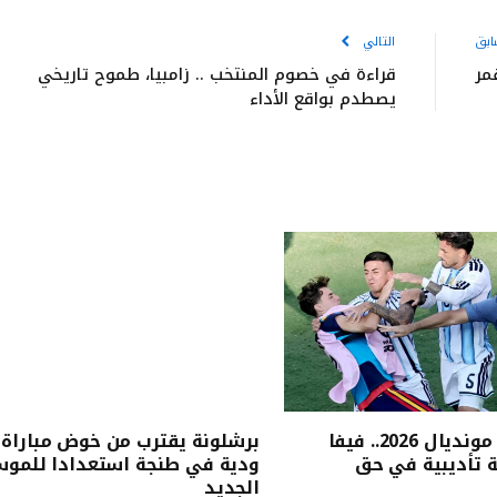
ابق
التالي
مر
قراءة في خصوم المنتخب .. زامبيا، طموح تاريخي
يصطدم بواقع الأداء
بعد نهائي مونديال 2026.. فيفا
برشلونة يقترب من خوض مباراة
 تأديبية في حق
ودية في طنجة استعدادا للمو
الجديد