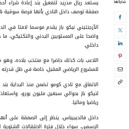
شاركها
صفقة توصف داخل النادي بأنها فرصة سوقية نادر
الأرجنتيني نيكو باز يقدم موسما لافتا في ا
واضحا على المستويين البدني والتكتيكي، ما 
داخلي.
اللاعب بات كذلك حاضرا مع منتخب بلاده، وهو 
للمشروع الرياضي المقبل، خاصة في ظل قدرته 
الاتفاق مع نادي كومو تضمن منذ البداية بند 
لنيكو باز بحوالي سبعين مليون يورو، واستعادت
رياضيا وماليا.
داخل فالديبيباس، ينظر إلى الصفقة على أنها
الرسمي، سواء خلال فترة الانتقالات الشتوية ال