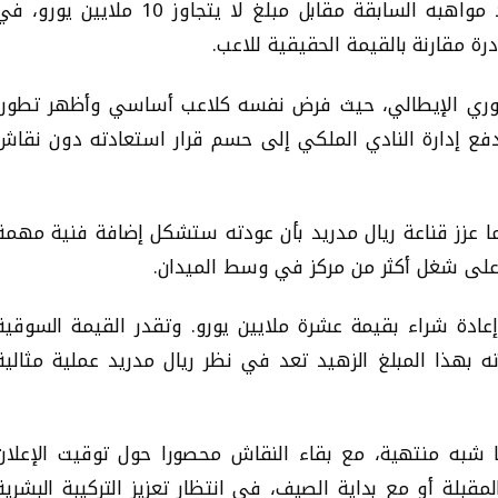
يستعد ريال مدريد لتفعيل بند إعادة شراء أحد مواهبه السابقة مقابل مبلغ لا يتجاوز 10 ملايين يورو،
ة مقارنة بالقيمة الحقيقية للاعب.
لدوري الإيطالي، حيث فرض نفسه كلاعب أساسي وأظهر تطورا
دفع إدارة النادي الملكي إلى حسم قرار استعادته دون نقاش
ما عزز قناعة ريال مدريد بأن عودته ستشكل إضافة فنية مهمة
على شغل أكثر من مركز في وسط الميدان.
إعادة شراء بقيمة عشرة ملايين يورو. وتقدر القيمة السوقية
ه بهذا المبلغ الزهيد تعد في نظر ريال مدريد عملية مثالية
 شبه منتهية، مع بقاء النقاش محصورا حول توقيت الإعلان
مقبلة أو مع بداية الصيف، في انتظار تعزيز التركيبة البشرية