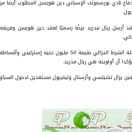
فاع نادي بورسموثت الإسباني دين هويسن المطلوب أيضا من
ول.
 فقد أرسل ريال مدريد عرضًا رسميًا لعقد دين هويسن وفريقه،
اني.
ويتحدث ريال مدريد أيضًا مع بورنموث حول هيكلة الشرط الجزائي بقيمة 50 مليون جنيه إسترليني وأقساطه
مؤكدا أن أولويته هي ريال مدريد.
رفين يزال تشيلسي وأرسنال وليفربول مستعدين لدخول السباق