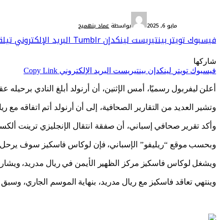
أخبار دولية
مايو 6, 2025
بواسطة
عماد بنهميج
فيسبوك
تويتر
بينتيريست
لينكدإن
Tumblr
البريد الإلكتروني
تيلق
شاركها
فيسبوك
تويتر
لينكدإن
بينتيريست
البريد الإلكتروني
Copy Link
أعلن ليفربول رسميًا، أمس الإثنين، أن أرنولد أبلغ النادي برحيله ع
وتشير العديد من التقارير الصحافية، إلى أن أرنولد أتم اتفاقه مع 
وأكد تقرير صحافي إسباني، أن صفقة انتقال الإنجليزي ترينت ألكسن
وبحسب موقع “ريليفو” الإسباني، فإن لوكاس فاسكيز سوف يرحل عن 
ويشغل لوكاس فاسكيز مركز الظهير الأيمن في ريال مدريد، ويشا
وينتهي تعاقد فاسكيز مع ريال مدريد، بنهاية الموسم الجاري، وسبق