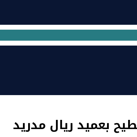
طيح بعميد ريال مدريد