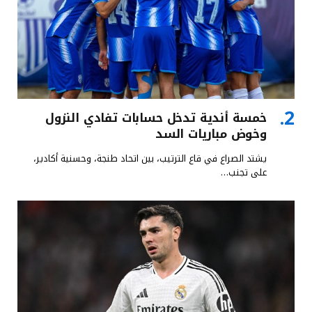
خمسة أندية تدخل حسابات تفادي النزول
وخوض مباريات السد
يشتد الصراع في قاع الترتيب، بين اتحاد طنجة، وحسنية أكادير،
على تجنب…