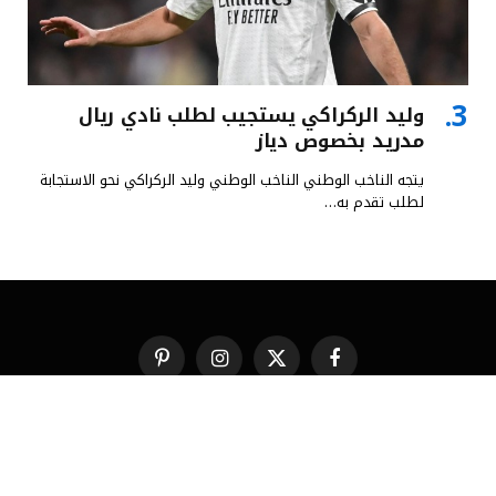
وليد الركراكي يستجيب لطلب نادي ريال
مدريد بخصوص دياز
يتجه الناخب الوطني الناخب الوطني وليد الركراكي نحو الاستجابة
لطلب تقدم به…
فيسبوك
X
الانستغرام
بينتيريست
(Twitter)
من نحن
تواصل معنا
© 2026 استضافة وتطوير
شركة النجاح هوست
.