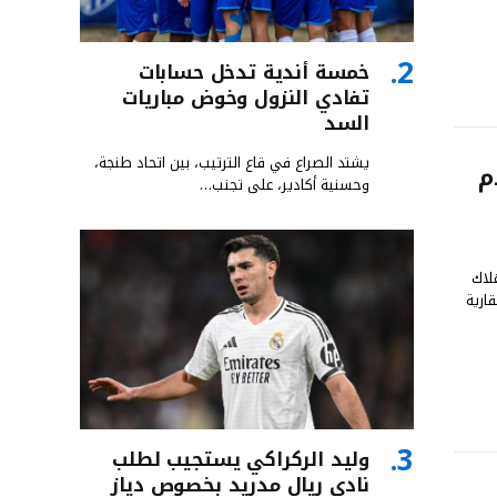
خمسة أندية تدخل حسابات
تفادي النزول وخوض مباريات
السد
يشتد الصراع في قاع الترتيب، بين اتحاد طنجة،
م
وحسنية أكادير، على تجنب…
لاك
ارية
وليد الركراكي يستجيب لطلب
نادي ريال مدريد بخصوص دياز