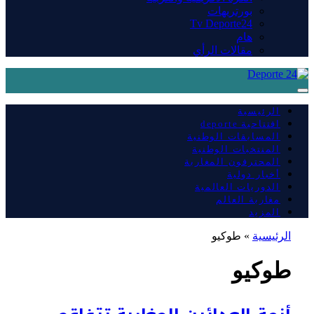
بورتريهات
Tv Deporte24
هام
مقالات الرأي
الرئيسية
افتتاحية deporte
المسابقات الوطنية
المنتخبات الوطنية
المحترفون المغاربة
أخبار دولية
الدوريات العالمية
مغاربة العالم
المزيد
الرئيسية
»
طوكيو
طوكيو