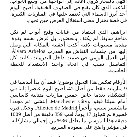
انتهى بانفجار كروي أعاده إلى الواجهة من أوسع الأبواب.
اللاعب الذي كان يقبع في الصفوف الخلفية، أصبح اليوم
أحد أبرز الأسماء التي يُعتمد عليها في المباريات الكبيرة،
في قصة تختزل معنى استغلال الفرص حين تحين.
ابراهيم، الذي استفاد من غيابات وفتح أبواب لم تكن
متاحة سابقا، لم يكتفِ بالحضور، بل فرض نفسه بقوة،
مقدماً مستويات لافتة أكدت أحقيته بالمكانة التي وصل
إليها. من جلسات النقاش مع المدرب Álvaro Arbeloa،
إلى العمل اليومي في صمت داخل التدريبات، كانت كل
التفاصيل تصب في اتجاه واحد: الاستعداد للحظة
الحاسمة.
الأرقام تعكس هذا التحول بوضوح؛ فبعد أن بدأ أساسيا في
9 مباريات فقط من أصل 45، أصبح اليوم عنصرا ثابتا في
التشكيلة، بعدما خاض خمس مباريات متتالية كأساسي
أمام سيلتا فيغو، وManchester City، إلتشي، ثم مجددا
مانشستر سيتي، وأخيراً Atlético de Madrid. وخلال فترة
قصيرة لم تتجاوز 17 يوماً، لعب 359 دقيقة من أصل 1009
دقيقة هذا الموسم، ما يعادل 36% من إجمالي مشاركاته،
في مؤشر واضح على صعوده السريع.