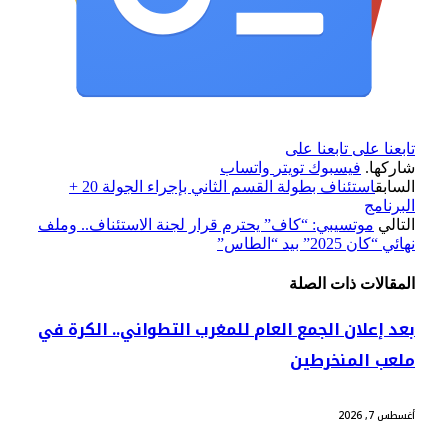
تابعنا على
تابعنا على
شاركها.
فيسبوك
تويتر
واتساب
السابق
استئناف بطولة القسم الثاني بإجراء الجولة 20 +
البرنامج
التالي
موتسيبي: “كاف” يحترم قرار لجنة الاستئناف.. وملف
نهائي “كان 2025” بيد “الطاس”
المقالات
ذات الصلة
بعد إعلان الجمع العام للمغرب التطواني.. الكرة في
ملعب المنخرطين
أغسطس 7, 2026