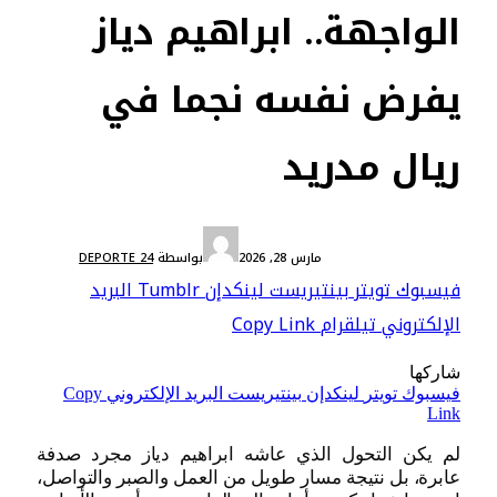
الواجهة.. ابراهيم دياز
يفرض نفسه نجما في
ريال مدريد
المحترفون المغاربة
مارس 28, 2026
بواسطة
DEPORTE 24
فيسبوك
تويتر
بينتيريست
لينكدإن
Tumblr
البريد
الإلكتروني
تيلقرام
Copy Link
شاركها
فيسبوك
تويتر
لينكدإن
بينتيريست
البريد الإلكتروني
Copy
Link
لم يكن التحول الذي عاشه ابراهيم دياز مجرد صدفة
عابرة، بل نتيجة مسار طويل من العمل والصبر والتواصل،