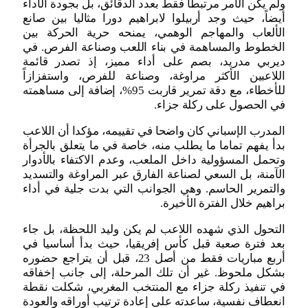
ولم يكن الأمر مرتبطا فقط بعدد الدقائق، بل بجودة الأداء
أيضاً، حيث وجد أربيلوا لابراهيم دورا مثاليا بين صانع
الألعاب والمهاجم الوهمي، يمنحه حرية الحركة بين
الخطوط والمساهمة في بناء اللعب وصناعة الفرص. في
ديربي مدريد، بصم على أداء مميز، إذ تصدر قائمة
اللاعبين الأكثر مراوغة، وصناعة للفرص، واستفزازاً
للأخطاء، مع دقة تمرير قاربت 95%، إضافة إلى مساهمته
في الحصول على ركلة جزاء.
المدرب الإسباني كان واضحا في تقييمه، مؤكدا أن اللاعب
بدأ يفهم تماما ما يطلب منه، خاصة في ما يتعلق بالجرأة
وتحمل المسؤولية داخل الملعب، وعدم الاكتفاء بالأدوار
الآمنة، بل السعي لصناعة الفارق عبر المراوغة والتسديد
والتمرير الحاسم. وهي الجوانب التي بدت جلية في أداء
براهيم خلال الفترة الأخيرة.
التحول الذي شهده اللاعب لم يكن وليد اللحظة، بل جاء
بعد فترة صعبة قبل كأس إفريقيا، حيث بدأ أساسيا في
أربع مباريات فقط من أصل 23، قبل أن يتراجع حضوره
بشكل ملحوظ. غير أن تلك المرحلة، إلى جانب إخفاقه
في تنفيذ ركلة جزاء مع المنتخب المغربي، شكلت نقطة
انعطاف نفسية، ساعدته على إعادة ترتيب أوراقه والعودة