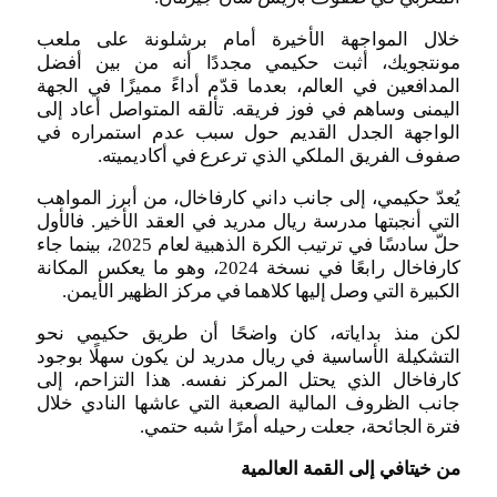
خلال المواجهة الأخيرة أمام برشلونة على ملعب
مونتجويك، أثبت حكيمي مجددًا أنه من بين أفضل
المدافعين في العالم، بعدما قدّم أداءً مميزًا في الجهة
اليمنى وساهم في فوز فريقه. تألقه المتواصل أعاد إلى
الواجهة الجدل القديم حول سبب عدم استمراره في
صفوف الفريق الملكي الذي ترعرع في أكاديميته.
يُعدّ حكيمي، إلى جانب داني كارفاخال، من أبرز المواهب
التي أنجبتها مدرسة ريال مدريد في العقد الأخير. فالأول
حلّ سادسًا في ترتيب الكرة الذهبية لعام 2025، بينما جاء
كارفاخال رابعًا في نسخة 2024، وهو ما يعكس المكانة
الكبيرة التي وصل إليها كلاهما في مركز الظهير الأيمن.
لكن منذ بداياته، كان واضحًا أن طريق حكيمي نحو
التشكيلة الأساسية في ريال مدريد لن يكون سهلًا بوجود
كارفاخال الذي يحتل المركز نفسه. هذا التزاحم، إلى
جانب الظروف المالية الصعبة التي عاشها النادي خلال
فترة الجائحة، جعلت رحيله أمرًا شبه حتمي.
من خيتافي إلى القمة العالمية