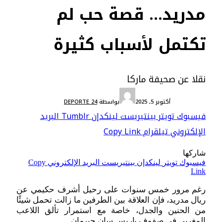
مدريد… قصة حب لم
تكتمل لأسباب كثيرة
نقلا عن صحيفة ماركا
بورتريهات
أكتوبر 5, 2025
بواسطة
DEPORTE 24
فيسبوك
تويتر
بينتيريست
لينكدإن
Tumblr
البريد
الإلكتروني
تيلقرام
Copy Link
شاركها
فيسبوك
تويتر
لينكدإن
بينتيريست
البريد الإلكتروني
Copy
Link
رغم مرور خمس سنوات على رحيل أشرف حكيمي عن
ريال مدريد، فإن العلاقة بين الطرفين ما زالت تحمل شيئًا
من الحنين والجدل، خاصة مع استمرار تألق اللاعب
المغربي في صفوف باريس سان جيرمان.