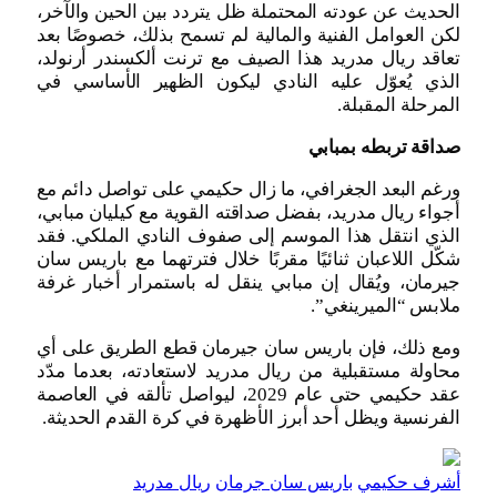
الحديث عن عودته المحتملة ظل يتردد بين الحين والآخر،
لكن العوامل الفنية والمالية لم تسمح بذلك، خصوصًا بعد
تعاقد ريال مدريد هذا الصيف مع ترنت ألكسندر أرنولد،
الذي يُعوّل عليه النادي ليكون الظهير الأساسي في
المرحلة المقبلة.
صداقة تربطه بمبابي
ورغم البعد الجغرافي، ما زال حكيمي على تواصل دائم مع
أجواء ريال مدريد، بفضل صداقته القوية مع كيليان مبابي،
الذي انتقل هذا الموسم إلى صفوف النادي الملكي. فقد
شكّل اللاعبان ثنائيًا مقربًا خلال فترتهما مع باريس سان
جيرمان، ويُقال إن مبابي ينقل له باستمرار أخبار غرفة
ملابس “الميرينغي”.
ومع ذلك، فإن باريس سان جيرمان قطع الطريق على أي
محاولة مستقبلية من ريال مدريد لاستعادته، بعدما مدّد
عقد حكيمي حتى عام 2029، ليواصل تألقه في العاصمة
الفرنسية ويظل أحد أبرز الأظهرة في كرة القدم الحديثة.
أشرف حكيمي
باريس سان جرمان
ريال مدريد