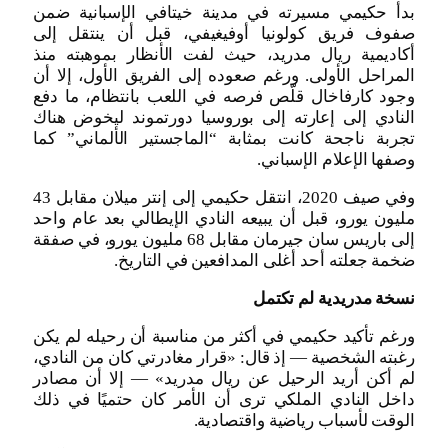
بدأ حكيمي مسيرته في مدينة خيتافي الإسبانية ضمن
صفوف فريق كولونيا أوفيغيفي، قبل أن ينتقل إلى
أكاديمية ريال مدريد، حيث لفت الأنظار بموهبته منذ
المراحل الأولى. ورغم صعوده إلى الفريق الأول، إلا أن
وجود كارفاخال قلّص فرصه في اللعب بانتظام، ما دفع
النادي إلى إعارته إلى بوروسيا دورتموند ليخوض هناك
تجربة ناجحة كانت بمثابة “الماجستير الألماني” كما
وصفها الإعلام الإسباني.
وفي صيف 2020، انتقل حكيمي إلى إنتر ميلان مقابل 43
مليون يورو، قبل أن يبيعه النادي الإيطالي بعد عام واحد
إلى باريس سان جيرمان مقابل 68 مليون يورو، في صفقة
ضخمة جعلته أحد أغلى المدافعين في التاريخ.
نسخة مدريدية لم تكتمل
ورغم تأكيد حكيمي في أكثر من مناسبة أن رحيله لم يكن
رغبته الشخصية — إذ قال: «قرار مغادرتي كان من النادي،
لم أكن أريد الرحيل عن ريال مدريد» — إلا أن مصادر
داخل النادي الملكي ترى أن الأمر كان حتميًا في ذلك
الوقت لأسباب رياضية واقتصادية.