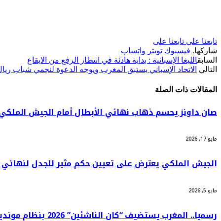
تابعنا على
تابعنا على
شاركها.
فيسبوك
تويتر
واتساب
السابق
الليغا الإسبانية : بداية هادئة في انتظار الرفع من الايقاع
التالي
الاتحاد الإسباني يستبق المغرب ويوجه الدعوة لنجمي شباب ريال
المقالات
ذات الصلة
صان داونز يحسم ذهاب نهائي الأبطال أمام الجيش الملكي ف
مايو 17, 2026
الجيش الملكي يعترض على تعيين حكم مثير للجدل لنهائي د
مايو 5, 2026
رسميا.. المغرب يستضيف “كان الناشئين” 2026 بنظام مونديال قطر