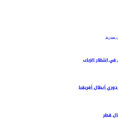
 مدريد
ي انتظار الإياب
وري أبطال أفريقيا