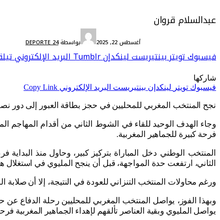
عبدالسلام قروان
الكرة الأفريقية والعربية
أغسطس 22, 2025
بواسطة
DEPORTE 24
فيسبوك
تويتر
بينتيريست
لينكدإن
Tumblr
البريد الإلكتروني
تيلق
شاركها
فيسبوك
تويتر
لينكدإن
بينتيريست
البريد الإلكتروني
Copy Link
نجح المنتخب المغربي للمحليين في حجز بطاقة العبور إلى دور نصف
وجاء الهدف الوحيد للقاء في الشوط الثاني من أقدام المهاجم الم
فرحة كبيرة للجماهير المغربية.
المنتخب الوطني دخل المباراة بتركيز كبير، وحاول منذ البداية
الثاني، ارتفعت حدة المواجهة، قبل أن ينجح المليوي في استغلال
ورغم محاولات المنتخب التنزاني للعودة في النتيجة، إلا أن صلابة 
وبهذا الفوز، يواصل المنتخب المغربي للمحليين رحلة الدفاع عن ح
يواصل المليوي وبقية العناصر تألقهم لإهداء الجماهير المغربية فرح