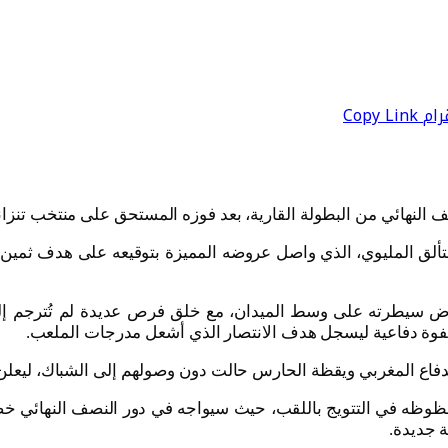
رام
Copy Link
 النهائي من البطولة القارية، بعد فوزه المستحق على منتخب تنزان
تألق المليوي، الذي واصل عروضه المميزة بتوقيعه على هدف ثمين كان
 فرض سيطرته على وسط الميدان، مع خلق فرص عديدة لم تُترجم إل
 هفوة دفاعية ليسجل هدف الانتصار الذي أشعل مدرجات الملعب.
الدفاع المغربي ويقظة الحارس حالت دون وصولهم إلى الشباك، ليعلن 
ظوظه في التتويج باللقب، حيث سيواجه في دور النصف النهائي خصماً 
ة جديدة.