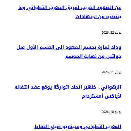
عن الصعود القريب لفريق المغرب التطواني وما
ينتظره من اجتهادات
يونيو 22, 2026
وداد تمارة يحسم الصعود إلى القسم الأول قبل
جولتين من نهاية الموسم
يونيو 21, 2026
الزهواني .. ظهير اتحاد اتوارگة يوقع عقد انتقاله
لأياكس أمستردام
يونيو 18, 2026
المغرب التطواني وسيناريو ضياع النقاط