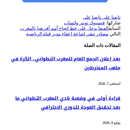
تابعنا على
تابعنا على
شاركها.
فيسبوك
تويتر
واتساب
السابق
الفيفا يدخل على خط إنجاح أمم أفريقيا بالمغرب
التالي
مصادر تنفي إشاعة إعفاء مدير قناة الرياضية
المقالات
ذات الصلة
بعد إعلان الجمع العام للمغرب التطواني.. الكرة في
ملعب المنخرطين
أغسطس 7, 2026
قراءة أولى في وضعية نادي المغرب التطواني ما
بعد تحقيق العودة للدوري الاحترافي
يوليو 9, 2026