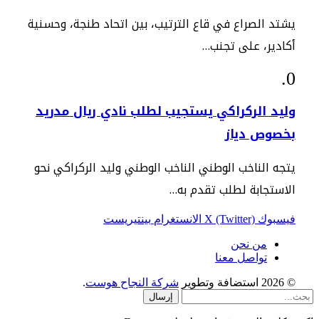
يشتد الصراع في قاع الترتيب، بين اتحاد طنجة، وحسنية
أكادير، على تجنب…
وليد الركراكي يستجيب لطلب نادي ريال مدريد
بخصوص دياز
يتجه الناخب الوطني الناخب الوطني وليد الركراكي نحو
الاستجابة لطلب تقدم به…
فيسبوك
X (Twitter)
الانستغرام
بينتيريست
من نحن
تواصل معنا
© 2026 استضافة وتطوير
شركة النجاح هوست
.
إرسال