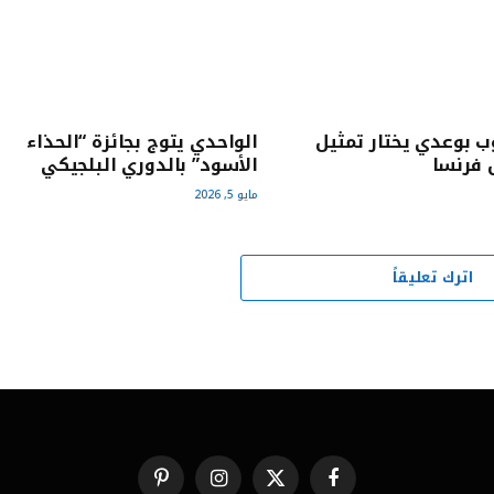
يوب بوعدي يختار تمثيل
الواحدي يتوج بجائزة “الحذاء
 فرنسا
الأسود” بالدوري البلجيكي
مايو 5, 2026
اترك تعليقاً
فيسبوك
X
الانستغرام
بينتيريست