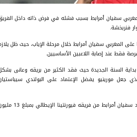
مغربي سفيان أمرابط بسبب فشله في فرض ذاته داخل الفريق
ر فنربخشة.
ا على المغربي سفيان أمرابط خلال مرحلة الإياب، حيث ظل يلازم
رصة فقط عند إصابة اللاعبين الأساسيين.
بداية السنة الجديدة حيث فقد الكثير من بريقه وعانى بشكل
ذي جعل مورينيو يفضل الإعتماد على البولندي سيباستيان
تجدر الإشارة أن فنربخشة كان قد قرر شراء عقد سفيان أمرابط من فريقه فيورنتينا الإيطالي بمبل