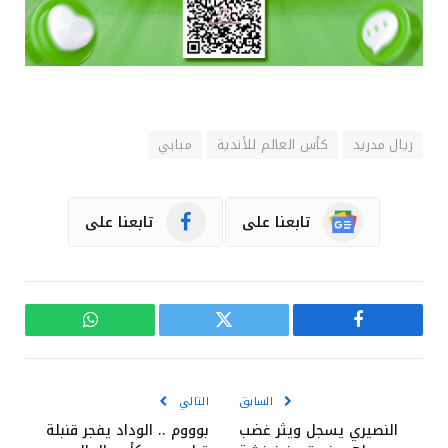
ريال مدريد
كأس العالم للأندية
مبابي
تابعنا على
تابعنا على
فيسبوك
تويتر
واتساب
السابق
التالي
النصيري يسجل ويثر غضب
بوووم .. الوداد يفجر قنبلة