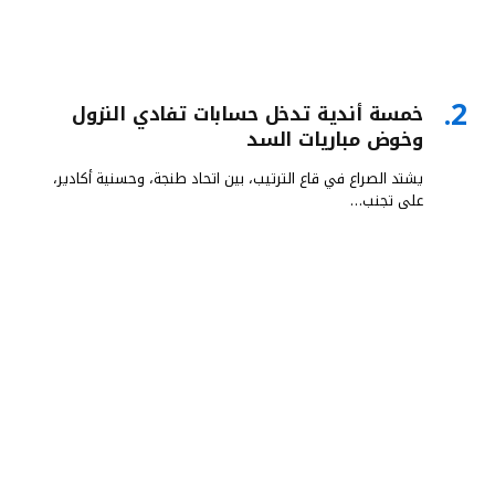
خمسة أندية تدخل حسابات تفادي النزول
وخوض مباريات السد
يشتد الصراع في قاع الترتيب، بين اتحاد طنجة، وحسنية أكادير،
على تجنب…