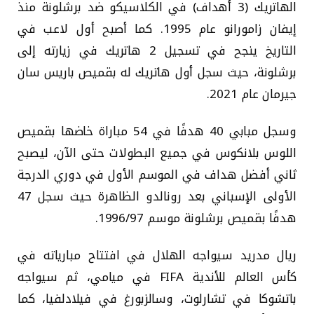
الهاتريك (3 أهداف) في الكلاسيكو ضد برشلونة منذ
إيفان زامورانو عام 1995. كما أصبح أول لاعب في
التاريخ ينجح في تسجيل 2 هاتريك في زيارته إلى
برشلونة، حيث سجل أول هاتريك له بقميص باريس سان
جيرمان عام 2021.
وسجل مبابي 40 هدفًا في 54 مباراة خاضها بقميص
اللوس بلانكوس في جميع البطولات حتى الآن، ليصبح
ثاني أفضل هداف في الموسم الأول في دوري الدرجة
الأولى الإسباني بعد رونالدو الظاهرة حيث سجل 47
هدفًا بقميص برشلونة موسم 1996/97.
ريال مدريد سيواجه الهلال في افتتاح مبارياته في
كأس العالم للأندية FIFA في ميامي، ثم سيواجه
باتشوكا في تشارلوت، وسالزبورغ في فيلادلفيا، كما