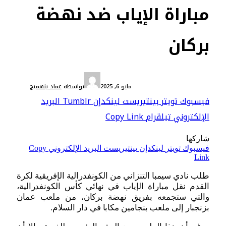
مباراة الإياب ضد نهضة
بركان
الكرة الأفريقية والعربية
مايو 6, 2025
بواسطة
عماد بنهميج
فيسبوك
تويتر
بينتيريست
لينكدإن
Tumblr
البريد
الإلكتروني
تيلقرام
Copy Link
شاركها
فيسبوك
تويتر
لينكدإن
بينتيريست
البريد الإلكتروني
Copy
Link
طلب نادي سيمبا التنزاني من الكونفدرالية الإفريقية لكرة
القدم نقل مباراة الإياب في نهائي كأس الكونفدرالية،
والتي ستجمعه بفريق نهضة بركان، من ملعب عمان
بزنجبار إلى ملعب بنجامين مكابا في دار السلام.