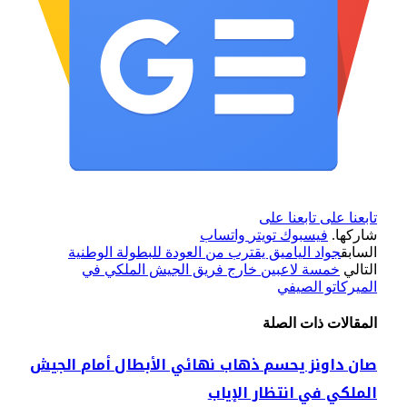
تابعنا على
تابعنا على
شاركها.
فيسبوك
تويتر
واتساب
السابق
جواد الياميق يقترب من العودة للبطولة الوطنية
التالي
خمسة لاعبين خارج فريق الجيش الملكي في
الميركاتو الصيفي
المقالات
ذات الصلة
صان داونز يحسم ذهاب نهائي الأبطال أمام الجيش
الملكي في انتظار الإياب