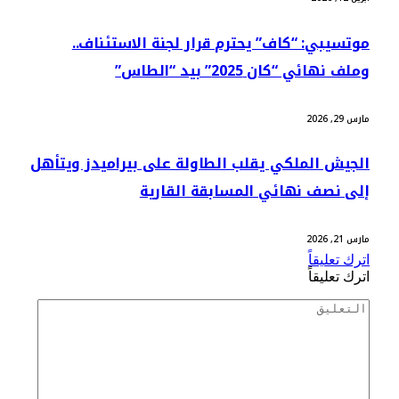
موتسيبي: “كاف” يحترم قرار لجنة الاستئناف..
وملف نهائي “كان 2025” بيد “الطاس”
مارس 29, 2026
الجيش الملكي يقلب الطاولة على بيراميدز ويتأهل
إلى نصف نهائي المسابقة القارية
مارس 21, 2026
اترك تعليقاً
اترك تعليقاً