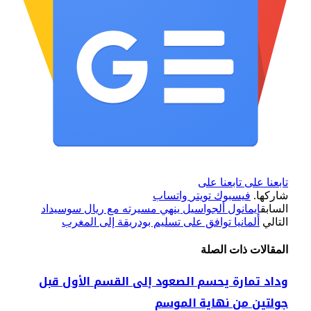
تابعنا على
تابعنا على
شاركها.
فيسبوك
تويتر
واتساب
السابق
إيمانول ألجواسيل ينهي مسيرته مع ريال سوسيداد
التالي
ألمانيا توافق على تسليم بودريقة إلى المغرب
المقالات
ذات الصلة
وداد تمارة يحسم الصعود إلى القسم الأول قبل
جولتين من نهاية الموسم