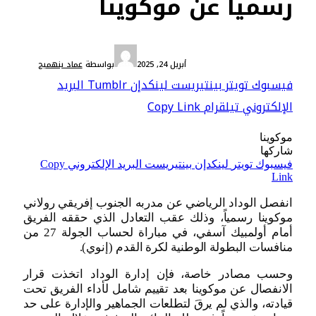
رسميا عن موكوينا
الدوري الاحترافي الأول
أبريل 24, 2025
بواسطة
عماد بنهميج
فيسبوك
تويتر
بينتيريست
لينكدإن
Tumblr
البريد
الإلكتروني
تيلقرام
Copy Link
موكوينا
شاركها
فيسبوك
تويتر
لينكدإن
بينتيريست
البريد الإلكتروني
Copy
Link
انفصل الوداد الرياضي عن مدربه الجنوب إفريقي رولاني
موكوينا رسمياً، وذلك عقب التعادل الذي حققه الفريق
أمام أولمبيك آسفي، في مباراة لحساب الجولة 27 من
منافسات البطولة الوطنية لكرة القدم (إنوي).
وحسب مصادر خاصة، فإن إدارة الوداد اتخذت قرار
الانفصال عن موكوينا بعد تقييم شامل لأداء الفريق تحت
قيادته، والذي لم يرقَ لتطلعات الجماهير والإدارة على حد