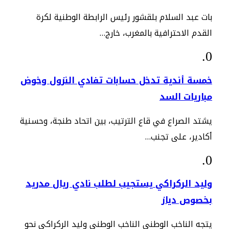
بات عبد السلام بلقشور رئيس الرابطة الوطنية لكرة
القدم الاحترافية بالمغرب، خارج…
خمسة أندية تدخل حسابات تفادي النزول وخوض
مباريات السد
يشتد الصراع في قاع الترتيب، بين اتحاد طنجة، وحسنية
أكادير، على تجنب…
وليد الركراكي يستجيب لطلب نادي ريال مدريد
بخصوص دياز
يتجه الناخب الوطني الناخب الوطني وليد الركراكي نحو