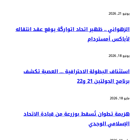
يونيو 21, 2026
الزهواني .. ظهير اتحاد اتوارگة يوقع عقد انتقاله
لأياكس أمستردام
يونيو 18, 2026
استئناف البطولة الاحترافية … العصبة تكشف
برنامج الجولتين 21 و22
مايو 18, 2026
هزيمة تطوان تُسقط بوزرعة من قيادة الاتحاد
الإسلامي الوجدي