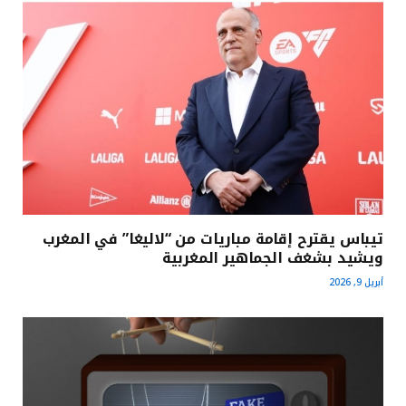
تيباس يقترح إقامة مباريات من “لاليغا” في المغرب
ويشيد بشغف الجماهير المغربية
أبريل 9, 2026