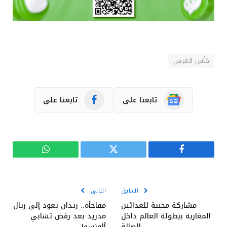
كأس العرش
تابعنا على
تابعنا على
فيسبوك
تويتر
واتساب
السابق
التالي
مشاركة مخيبة للعدائين
مفاجأة.. زيدان يعود إلى ريال
المغاربة ببطولة العالم داخل
مدريد بعد رفض تشابي
الصالة
ألونسو!