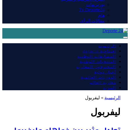
بورتريهات
Tv Deporte24
هام
مقالات الرأي
الرئيسية
افتتاحية deporte
المسابقات الوطنية
المنتخبات الوطنية
المحترفون المغاربة
أخبار دولية
الدوريات العالمية
مغاربة العالم
المزيد
الرئيسية
»
ليفربول
ليفربول