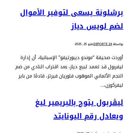
برشلونة يسعى لتوفير الأموال
لضم لويس دياز
بواسطة
DEPORTE 24
مايو 25, 2025
أوردت صحيفة “موندو ديبورتيفو” الإسبانية، أن إدارة
ليفربول قد تعمد لبيع دياز، بعد اقتراب النادي من ضم
النجم الألماني الموهوب فلوريان فيرتز، قادمًا من باير
ليفركوزن،…
ليڤربول يتوج بالبريمير ليغ
ويعادل رقم اليونايتد