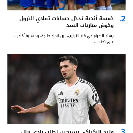
خمسة أندية تدخل حسابات تفادي النزول
وخوض مباريات السد
يشتد الصراع في قاع الترتيب، بين اتحاد طنجة، وحسنية أكادير،
على تجنب…
وليد الركراكي يستجيب لطلب نادي ريال