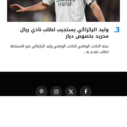
وليد الركراكي يستجيب لطلب نادي ريال
مدريد بخصوص دياز
يتجه الناخب الوطني الناخب الوطني وليد الركراكي نحو الاستجابة
لطلب تقدم به…
فيسبوك
X
الانستغرام
بينتيريست
(Twitter)
من نحن
تواصل معنا
© 2026 استضافة وتطوير
شركة النجاح هوست
.