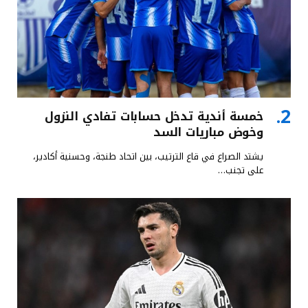
خمسة أندية تدخل حسابات تفادي النزول
وخوض مباريات السد
يشتد الصراع في قاع الترتيب، بين اتحاد طنجة، وحسنية أكادير،
على تجنب…