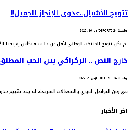
تتويج الأشبال..عدوى الإنجاز الجميل!!
بواسطة
DEPORTE 24
أبريل 26, 2025
لم يكن تتويج المنتخب الوطني لأقل من 17 سنة بكأس إفريقيا للأمم حدثا عاديا يُؤرَّخ له بلقطة رفع الكأس والدموع التي سالت فرحا، بل كان محطة…
خارج النص .. الركراكي بين الحب المطلق
بواسطة
DEPORTE 24
مارس 26, 2025
في زمن التواصل الفوري والانفعالات السريعة، لم يعد تقييم مدرب
آخر الأخبار