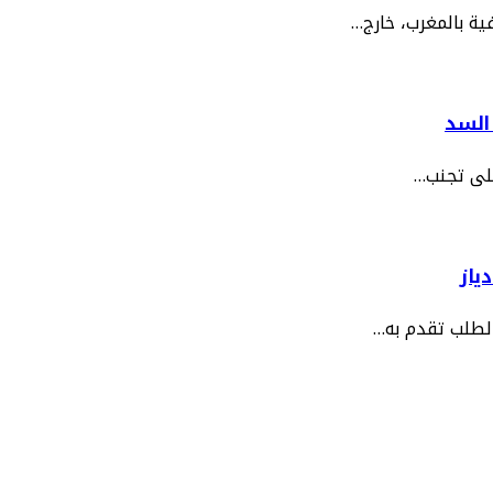
ية بالمغرب، خارج…
السد
على تجنب…
ياز
 لطلب تقدم به…