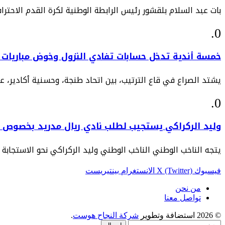
بات عبد السلام بلقشور رئيس الرابطة الوطنية لكرة القدم الاحتراف
خمسة أندية تدخل حسابات تفادي النزول وخوض مباريات 
يشتد الصراع في قاع الترتيب، بين اتحاد طنجة، وحسنية أكادير، 
وليد الركراكي يستجيب لطلب نادي ريال مدريد بخصوص د
يتجه الناخب الوطني الناخب الوطني وليد الركراكي نحو الاستجابة
فيسبوك
X (Twitter)
الانستغرام
بينتيريست
من نحن
تواصل معنا
© 2026 استضافة وتطوير
شركة النجاح هوست
.